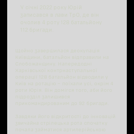
У січні 2022 року Юрій
записався в лави ТрО, де він
очолив 4 роту 128 батальйону
112 бригади.
Щойно завершилася деокупація
Київщини, батальйон відправили на
Слобожанщину. Напередодні
Харківської контрнаступальної
операції 128 батальйон відводили у
Київ на ротацію – поїхали усі, окрім 4
роти Юрія. Він домігся того, аби його
підрозділ залишився
прикомандированим до 92 бригади.
Завдяки його відкритості до інновацій
звичайна стрілецька рота спочатку
почала займатися артилерійською