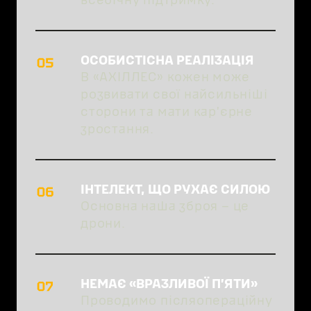
ОСОБИСТІСНА РЕАЛІЗАЦІЯ
В «АХІЛЛЕС» кожен може
розвивати свої найсильніші
сторони та мати карʼєрне
зростання.
ІНТЕЛЕКТ, ЩО РУХАЄ СИЛОЮ
Основна наша зброя – це
дрони.
НЕМАЄ «ВРАЗЛИВОЇ ПʼЯТИ»
Проводимо післяопераційну