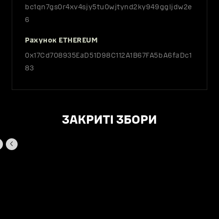
bc1qn7gs0r4xv4sjy5tu0wjtynd2ky949ggljdw2e
6
Рахунок ETHEREUM
0x17Cd708935EaD51D98C112A1B67FA5bA6faDc1
83
ЗАКРИТІ ЗБОРИ