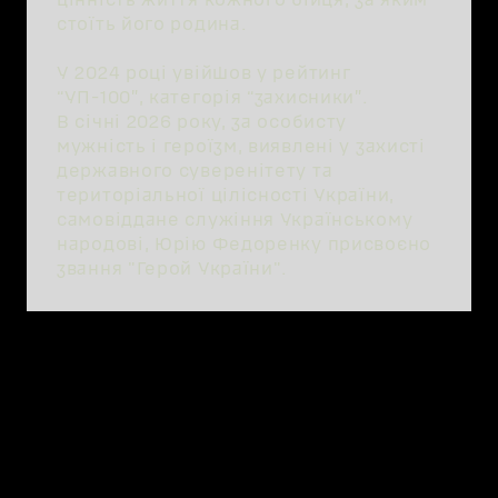
стоїть його родина.
У 2024 році увійшов у рейтинг
“УП-100”, категорія “захисники”.
В січні 2026 року, за особисту
мужність і героїзм, виявлені у захисті
державного суверенітету та
територіальної цілісності України,
самовіддане служіння Українському
народові, Юрію Федоренку присвоєно
звання "Герой України".