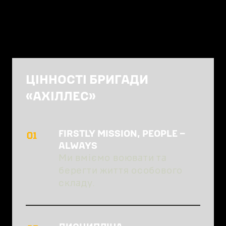
ЦІННОСТІ БРИГАДИ
«АХІЛЛЕС»
FIRSTLY MISSION, PEOPLE – 
ALWAYS
Ми вміємо воювати та
берегти життя особового
складу.