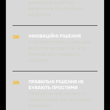
діяльність з метою
виявлення та усунення
недоліків.
ІННОВАЦІЙНІ РІШЕННЯ
У протистоянні з сильним
ворогом виграє той, хто
матиме нестандартні
рішення.
ПРАВИЛЬНІ РІШЕННЯ НЕ 
БУВАЮТЬ ПРОСТИМИ
Обираючи між легким та
правильним, ми обираємо
боротьбу.