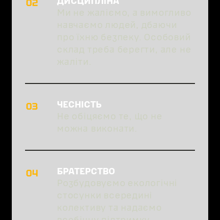
ДИСЦИПЛІНА
Ми не жаліємо, а вимогливо
навчаємо людей, дбаючи
про їхню безпеку. Особовий
склад треба берегти, але не
жаліти.
ЧЕСНІСТЬ
Не обіцяємо те, що не
можна виконати.
БРАТЕРСТВО
Розбудовуємо екологічні
стосунки всередині
колективу та надаємо
всебічну підтримку.