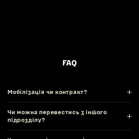
FAQ
Мобілізація чи контракт?
Тип долучення:
●
Мобілізація: здійснюється до завершення
Чи можна перевестись з іншого
воєнного стану.
підрозділу?
●
Контрактна служба: контракт на визначений
Так, переведення можливе з наступних
термін або до оголошення демобілізації.
підрозділів: