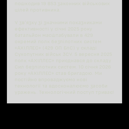
пошкодив 19 853 законних військових
цілей противника.
У звʼязку зі значними показниками
ефективності у січні 2025 року
батальйон масштабували в 429
окремий полк безпілотних систем
«АХІЛЛЕС» (429 ОП БпС) у складі
Сухопутних військ ЗСУ. 5 вересня 2025
полк «АХІЛЛЕС» приєднався до складу
Сил безпілотних систем. 10 січня 2026
року «АХІЛЛЕС» став бригадою. Ми
постійно впроваджуємо нові
технології та вдосконалюємо засоби
уражень. Технологічний поступ триває!