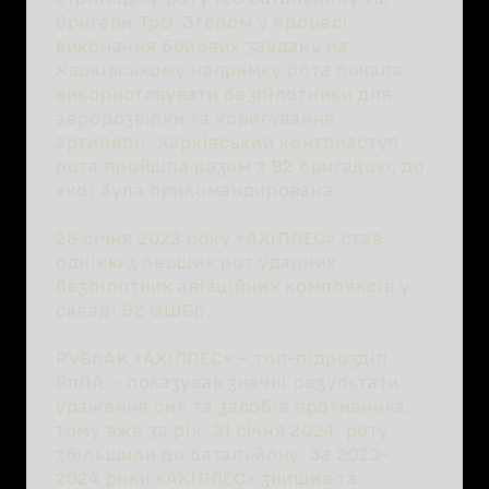
бригади ТрО. Згодом у процесі
виконання бойових завдань на
Харківському напрямку рота почала
використовувати безпілотники для
аеророзвідки та коригування
артилерії. Харківський контрнаступ
рота пройшла разом з 92 бригадою, до
якої була прикомандирована.
26 січня 2023 року «АХІЛЛЕС» став
однією з перших рот ударних
безпілотних авіаційних комплексів у
складі 92 ОШБр.
РУБпАК «АХІЛЛЕС» – топ-підрозділ
БпЛА – показував значні результати
ураження сил та засобів противника,
тому вже за рік, 31 січня 2024, роту
збільшили до батальйону. За 2023-
2024 роки «АХІЛЛЕС» знищив та