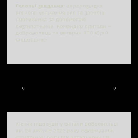
Головні завдання:
аеророзвідка,
вогневе ураження сил та засобів
противника за допомогою
безпілотників. Командир бригади –
доброволець та ветеран АТО Юрій
Федоренко.
Кістяк підрозділу склали добровольці,
які 24 лютого 2022 року сформували
стрілецьку роту 128 батальйону 112