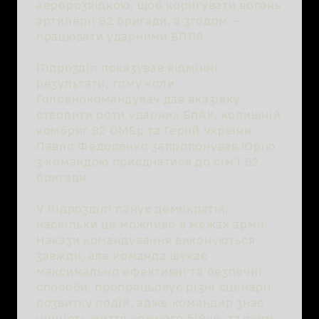
аеророзвідкою, щоб коригувати вогонь
артилерії 92 бригади, а згодом –
працювати ударними БПЛА.
Підрозділ показував відмінні
результати, тому коли
Головнокомандувач дав вказівку
створити роти ударних БпАК, колишній
комбриг 92 ОМБр та Герой України
Павло Федосенко запропонував Юрію
з командою приєднатися до сімʼї 92
бригади.
У підрозділі панує демократія,
наскільки це можливо в межах армії.
Накази командування виконуються
завжди, але команда шукає
максимально ефективні та безпечні
способи, пропрацьовує різні сценарії
розвитку подій, адже командир знає
цінність життя кожного бійця, за яким