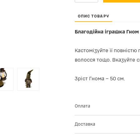
ОПИС ТОВАРУ
Благодійна іграшка Гном
Кастомізуйте її повністю 
волосся тощо. Вказуйте 
Зріст Гнома – 50 см.
Оплата
Ви можете сплатити замовлення он
реквізитами банківської картки, з
комісій. Переконайтесь заздалегі
Доставка
замовлення, а також перевірте лім
Відправка замовлень протягом 14 р
Інтернет.