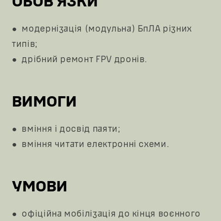
ОБОВ'ЯЗКИ
● модернізація (модульна) БпЛА різних
типів;
● дрібний ремонт FPV дронів.
ВИМОГИ
● вміння і досвід паяти;
● вміння читати електронні схеми.
УМОВИ
● офіційна мобілізація до кінця воєнного