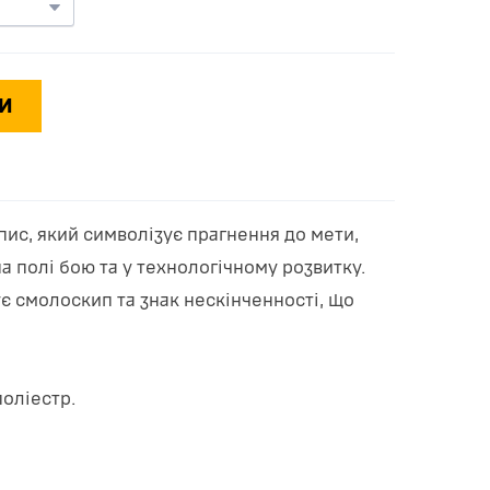
И
пис, який символізує прагнення до мети,
а полі бою та у технологічному розвитку.
є смолоскип та знак нескінченності, що
поліестр.