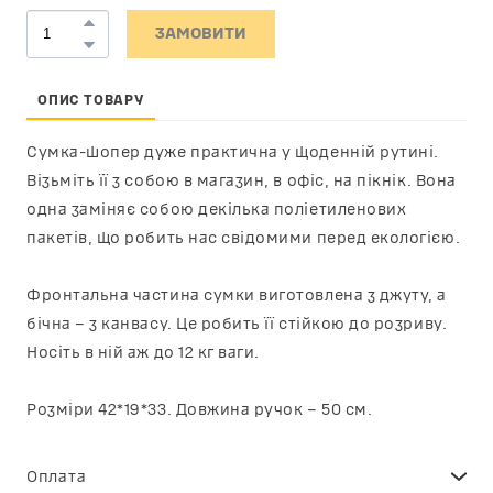
ЗАМОВИТИ
ОПИС ТОВАРУ
Сумка-шопер дуже практична у щоденній рутині.
Візьміть її з собою в магазин, в офіс, на пікнік. Вона
одна заміняє собою декілька поліетиленових
пакетів, що робить нас свідомими перед екологією.
Фронтальна частина сумки виготовлена з джуту, а
бічна – з канвасу. Це робить її стійкою до розриву.
Носіть в ній аж до 12 кг ваги.
Розміри 42*19*33. Довжина ручок – 50 см.
Оплата