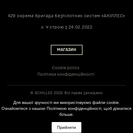
Після переміщення оплата за отримання посилки
клієнт.
здійснюється за тарифами відділень. У відділенні зберігання
пакунку безкоштовне протягом 7 днів.
429 окрема бригада безпілотних систем «АХІЛЛЕС»
⚔️ У строю з 24.02.2022
МАГАЗИН
Cookie policy
Політика конфіденційності
© ACHILLES 2026. Всі права захищено
Для вашої зручності ми використовуємо файли cookie.
Ознайомтеся з нашою Політикою конфіденційності, щоб дізнатися
більше.
Прийняти