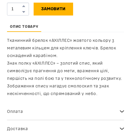
ЗАМОВИТИ
ОПИС ТОВАРУ
Тканинний брелок «АХІЛЛЕС» жовтого кольору з
металевим кільцем для кріплення ключів. Брелок
оснащений карабіном.
Знак полку «АХІЛЛЕС» – золотий спис, який
символізує прагнення до мети, враження цілі,
першість на полі бою та у технологічному розвитку.
Зображення спису нагадує смолоскип та знак
нескінченності, що спрямований у небо.
Оплата
Ви можете сплатити замовлення онлайн через сервіс
електронних платежів plata by mono (за реквізитами
банківської картки, за допомогою GPay чи ApplePay) –
Доставка