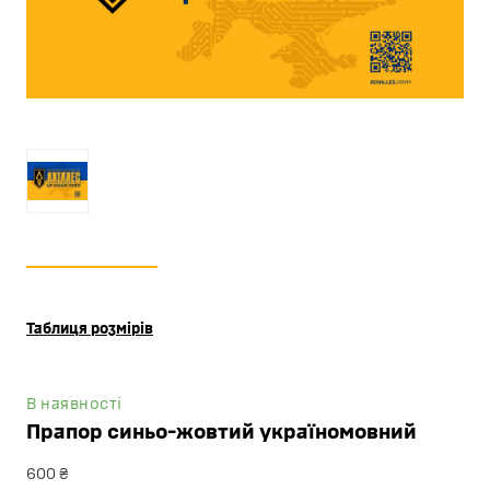
Таблиця розмірів
В наявності
Прапор синьо-жовтий україномовний
600 ₴