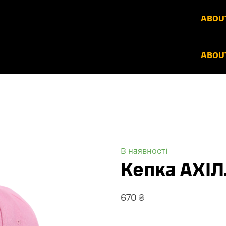
ABOUT
ABOUT
В наявності
Кепка АХІ
670 ₴