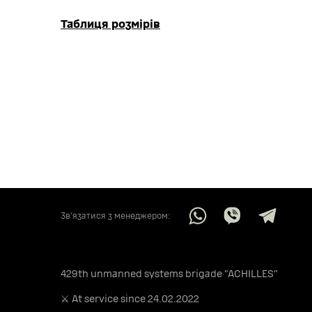
Таблиця розмірів
Звʼязатися з менеджером:
429th unmanned systems brigade "ACHILLES"
⚔️ At service since 24.02.2022