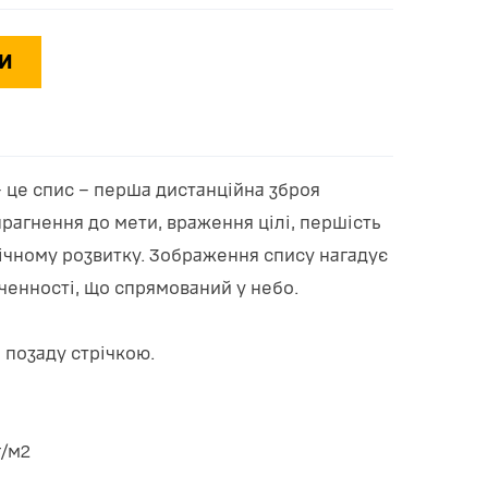
И
 це спис – перша дистанційна зброя
прагнення до мети, враження цілі, першість
гічному розвитку. Зображення спису нагадує
ченності, що спрямований у небо.
 позаду стрічкою.
г/м2