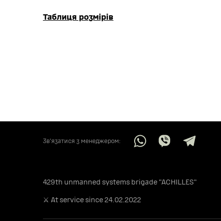
Таблиця розмірів
Звʼязатися з менеджером:
429th unmanned systems brigade "ACHILLES"
⚔️ At service since 24.02.2022