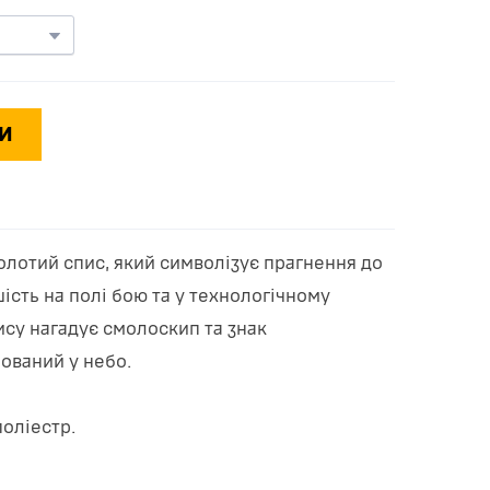
И
олотий спис, який символізує прагнення до
шість на полі бою та у технологічному
ису нагадує смолоскип та знак
ований у небо.
поліестр.