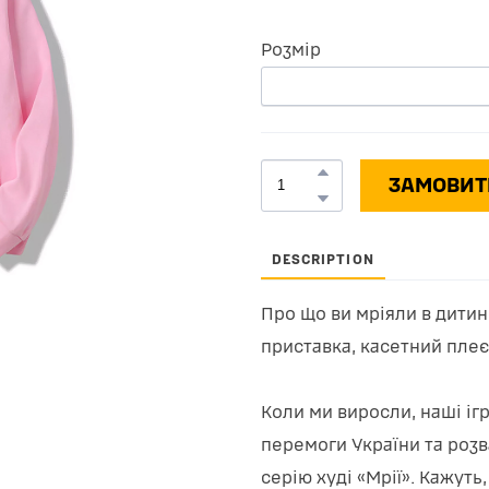
Розмір
ЗАМОВИТ
DESCRIPTION
Про що ви мріяли в дитинс
приставка, касетний плеє
Коли ми виросли, наші іг
перемоги України та розв
серію худі «Мрії». Кажуть