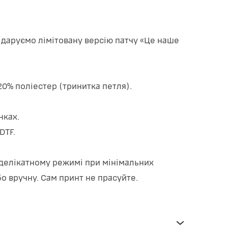
ії даруємо лімітовану версію патчу «Це наше
20% поліестер (тринитка петля).
нках.
DTF.
 делікатному режимі при мінімальних
бо вручну. Сам принт не прасуйте.