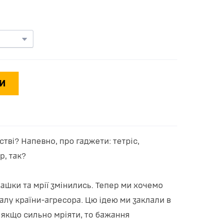
И
тві? Напевно, про гаджети: тетріс,
р, так?
рашки та мрії змінились. Тепер ми хочемо
алу країни-агресора. Цю ідею ми заклали в
, якщо сильно мріяти, то бажання