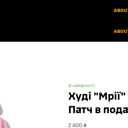
ABOUT
ABOUT
В наявності
Худі "Мрії"
Патч в под
2 400 ₴