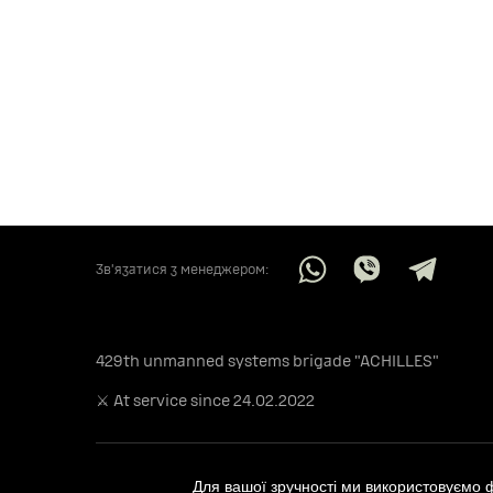
Звʼязатися з менеджером:
429th unmanned systems brigade "ACHILLES"
⚔️ At service since 24.02.2022
Для вашої зручності ми використовуємо 
© ACHILLES 2026. All rights reserved