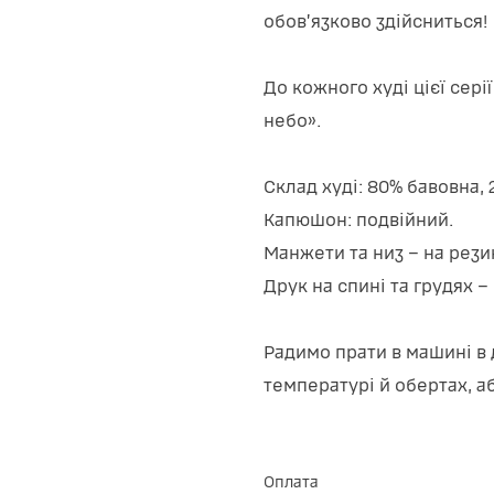
обовʼязково здійсниться!
До кожного худі цієї сер
небо».
Склад худі: 80% бавовна, 
Капюшон: подвійний.
Манжети та низ – на рези
Друк на спині та грудях – 
Радимо прати в машині в
температурі й обертах, а
Оплата