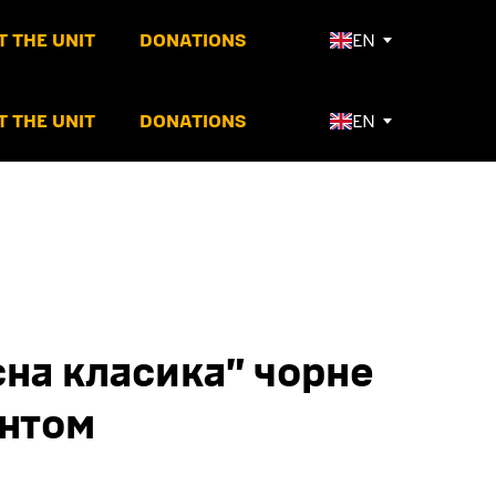
 THE UNIT
DONATIONS
EN
 THE UNIT
DONATIONS
EN
сна класика” чорне
интом