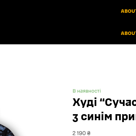
ABOUT
ABOUT
В наявності
Худі “Суча
з синім пр
2 190 ₴