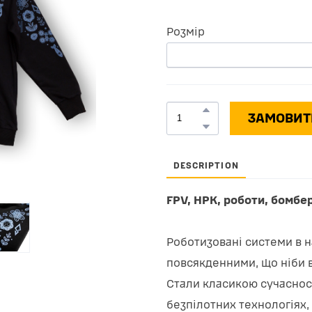
Розмір
ЗАМОВИТ
DESCRIPTION
FPV, НРК, роботи, бомбе
Роботизовані системи в на
повсякденними, що ніби в
Стали класикою сучаснос
безпілотних технологіях, 