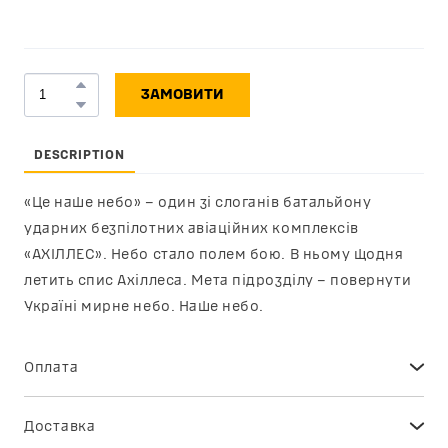
ЗАМОВИТИ
DESCRIPTION
«Це наше небо» – один зі слоганів батальйону
ударних безпілотних авіаційних комплексів
«АХІЛЛЕС». Небо стало полем бою. В ньому щодня
летить спис Ахіллеса. Мета підрозділу – повернути
Україні мирне небо. Наше небо.
Оплата
Ви можете сплатити замовлення онлайн через сервіс
електронних платежів plata by mono (за реквізитами
банківської картки, за допомогою GPay чи ApplePay) –
Доставка
безпечно та без будь-яких комісій. Переконайтесь
Відправка замовлень протягом 14 робочих днів.